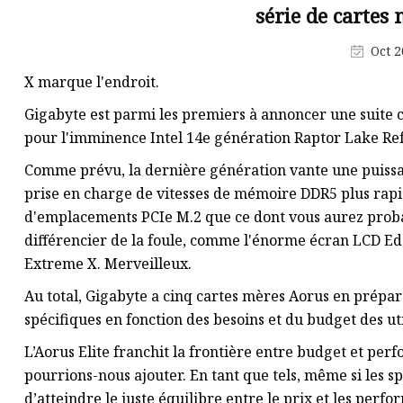
Véritable stéréo sans fil
série de cartes
Puissance du réseau
Oct 2
Connecteur PCIE
X marque l'endroit.
Gigabyte est parmi les premiers à annoncer une suite
pour l'imminence Intel 14e génération Raptor Lake Re
Comme prévu, la dernière génération vante une puissa
prise en charge de vitesses de mémoire DDR5 plus rapid
d'emplacements PCIe M.2 que ce dont vous aurez proba
différencier de la foule, comme l'énorme écran LCD Ed
Extreme X. Merveilleux.
Au total, Gigabyte a cinq cartes mères Aorus en prépara
spécifiques en fonction des besoins et du budget des uti
L’Aorus Elite franchit la frontière entre budget et perf
pourrions-nous ajouter. En tant que tels, même si les s
d’atteindre le juste équilibre entre le prix et les perf