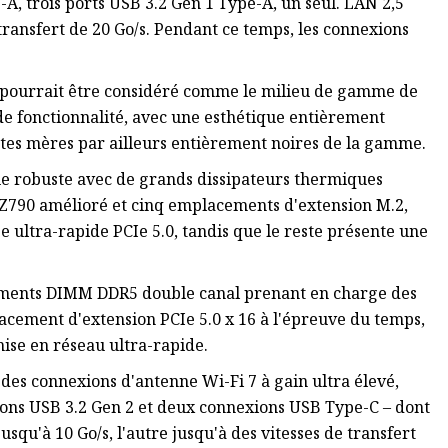
A, trois ports USB 3.2 Gen 1 Type-A, un seul. LAN 2,5
transfert de 20 Go/s. Pendant ce temps, les connexions
a pourrait être considéré comme le milieu de gamme de
de fonctionnalité, avec une esthétique entièrement
rtes mères par ailleurs entièrement noires de la gamme.
e robuste avec de grands dissipateurs thermiques
 Z790 amélioré et cinq emplacements d'extension M.2,
 ultra-rapide PCIe 5.0, tandis que le reste présente une
cements DIMM DDR5 double canal prenant en charge des
acement d'extension PCIe 5.0 x 16 à l'épreuve du temps,
mise en réseau ultra-rapide.
 des connexions d'antenne Wi-Fi 7 à gain ultra élevé,
ons USB 3.2 Gen 2 et deux connexions USB Type-C – dont
usqu'à 10 Go/s, l'autre jusqu'à des vitesses de transfert