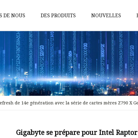
S DE NOUS
DES PRODUITS
NOUVELLES
Commutateur réseau
Adaptateur de réseau
Electronique grand public
Commutateur POE
Adaptateur TYPE-C
Commutateur non POE
efresh de 14e génération avec la série de cartes mères Z790 X G
Connecteur TYPEC
Chargement sans fil
Module d'alimentation POE
Gigabyte se prépare pour Intel Raptor