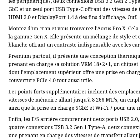
les périphériques, deux connexions USB 3.2 Gen 2 Type-
GbE et un seul port USB Type-C offrant des vitesses de 
HDMI 2.0 et DisplayPort 1.4 à des fins d'affichage. Ouf.
Montez d'un cran et vous trouverez l'Aorus Pro X. Cel
la gamme Gen X. Elle présente un mélange de style et 
blanche offrant un contraste indispensable avec les ca
Premium partout, il présente une conception thermiqu
prenant en charge sa solution VRM 18+2+1, un chipset
dont l'emplacement supérieur offre une prise en charge
couverture PCIe 4.0 tout aussi utile.
Les points forts supplémentaires incluent des empla
vitesses de mémoire allant jusqu'à 8 266 MT/s, un empl
ainsi que la prise en charge 5GbE et Wi-Fi 7 pour une 
Enfin, les E/S arrière comprennent deux ports USB 2.0,
quatre connexions USB 3.2 Gen 1 Type-A, deux connexi
une prenant en charge des vitesses de transfert allant j