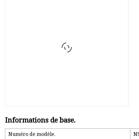
Véritable stéréo sans fil
Puissance du réseau
Connecteur PCIE
Informations de base.
Numéro de modèle.
N