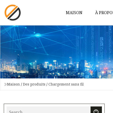
MAISON
À PROPO
Maison
/
Des produits
/
Chargement sans fil