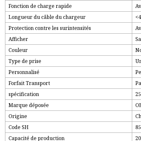
Fonction de charge rapide
Av
Longueur du câble du chargeur
<4
Protection contre les surintensités
Av
Afficher
Sa
Couleur
No
Type de prise
Un
Personnalisé
Pe
Forfait Transport
Pa
spécification
2
Marque déposée
O
Origine
Ch
Code SH
8
Capacité de production
20