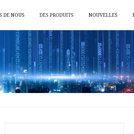
S DE NOUS
DES PRODUITS
NOUVELLES
Commutateur réseau
Adaptateur de réseau
Electronique grand public
Commutateur POE
Adaptateur TYPE-C
Commutateur non POE
Connecteur TYPEC
Chargement sans fil
Module d'alimentation POE