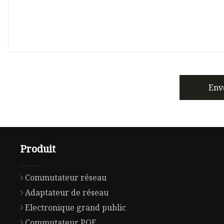
Env
Produit
Commutateur réseau
Adaptateur de réseau
Electronique grand public
Commutateur POE