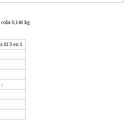
 colis 0,146 kg
 fil 3 en 1
 ;