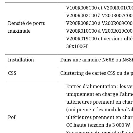
V100R006C00 et V200R001C00
V200R002C00 à V200R007C00 
Densité de ports
V200R008C00 à V200R009C00 
maximale
V200R010C00 à V200R019C00 
V200R019C00 et versions ulté
36x100GE
Installation
Dans une armoire N66E ou N68E
CSS
Clustering de cartes CSS ou de p
Entrée d'alimentation : les 
uniquement en charge l'alime
ultérieures prennent en charg
(uniquement les modules d'a
PoE
ultérieures prennent en char
CC haute tension de 3 000 W
Sauvegarde du module d'alim