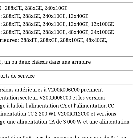
 : 288xFE, 288xGE, 240x10GE
: 288xFE, 288xGE, 240x10GE, 12x40GE
: 288xFE, 288xGE, 240x10GE, 12x40GE, 12x100GE
: 288xFE, 288xGE, 288x10GE, 48x40GE, 24x100GE
rieures : 288xFE, 288xGE, 288x10GE, 48x40GE,
, un ou deux châssis dans une armoire
orts de service
versions antérieures à V200R006C00 prennent
ntation secteur. V200R006C00 et les versions
e à la fois l'alimentation CA et l'alimentation CC
limentation CC 2 200 W). V200R012C00 et versions
ge une alimentation CA de 3 000 W et une alimentation
entation PoE : pas de sauvegarde, sauvegarde 3+1 ou