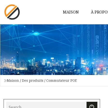
MAISON
À PROPO
Maison
/
Des produits
/
Commutateur POE