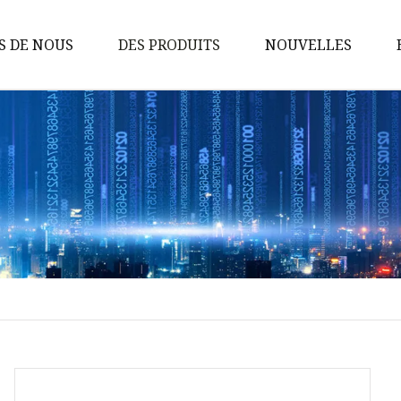
S DE NOUS
DES PRODUITS
NOUVELLES
Commutateur réseau
Adaptateur de réseau
Electronique grand public
Commutateur POE
Adaptateur TYPE-C
Commutateur non POE
Connecteur TYPEC
Chargement sans fil
Module d'alimentation POE